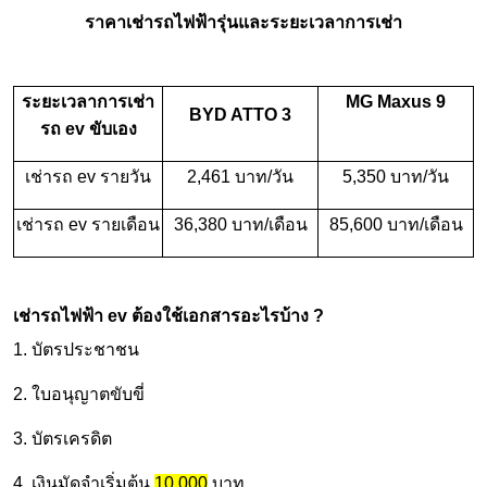
ราคาเช่ารถไฟฟ้ารุ่นและระยะเวลาการเช่า
ระยะเวลาการเช่า
MG Maxus 9
BYD ATTO 3
รถ ev ขับเอง
เช่ารถ ev รายวัน
2,461 บาท/วัน
5,350 บาท/วัน
เช่ารถ ev รายเดือน
36,380 บาท/เดือน
85,600 บาท/เดือน
เช่ารถไฟฟ้า ev ต้องใช้เอกสารอะไรบ้าง ?
1. บัตรประชาชน
2. ใบอนุญาตขับขี่
3. บัตรเครดิต
4. เงินมัดจำเริ่มต้น
10,000
บาท