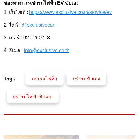
ช่องทางการเช่ารถไฟฟ้า EV
ขับเอง
1. เว็บไซต์ :
https://www.exclusive.co.th/service/ev
2. ไลน์ :
@exclusivecar
3. เบอร์ : 02-1260718
4. อีเมล :
info@exclusive.co.th
Tag :
เช่ารถไฟฟ้า
เช่ารถขับเอง
เช่ารถไฟฟ้าขับเอง