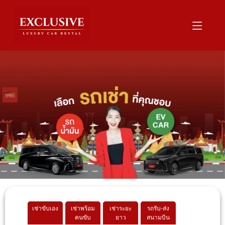
เช่าขับเอง
เช่าพร้อม
เช่าระยะ
รถรับ-ส่ง
คนขับ
ยาว
สนามบิน