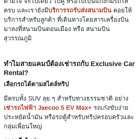
ตามใจ จะไปเดี่ยว ไปคู่ หรือไปเป็นแก๊งก็มีรถให้
ครบ และเรายังมี
บริการรถรับส่งสนามบิน
คอยให้
บริการสำหรับลูกค้า ที่เดินทางโดยสารเครื่องบิน
มาลงที่สนามบินดอนเมือง หรือ สนามบิน
สุวรรณภูมิ
ทำไมสายแคมป์ต้องเช่ารถกับ Exclusive Car
Rental?
เลือกรถได้ตามสไตล์ทริป
มีครบทั้ง SUV ลุย ๆ สำหรับทางธรรมชาติ อย่าง
เช่ารถไฟฟ้า Jaecoo 5 EV Max+
รถเก๋งขับง่าย
ประหยัดน้ำมัน หรือรถตู้สำหรับทริปครอบครัวและ
กลุ่มเพื่อนใหญ่