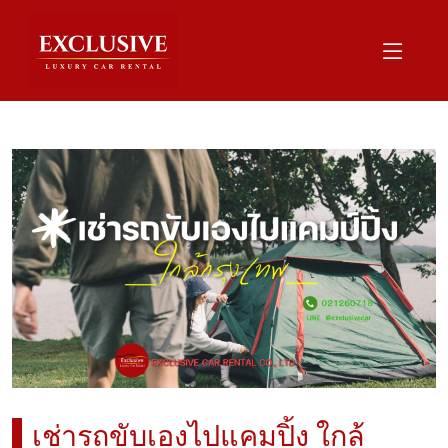
เช่ารถขับเองไปแคมปิ้ง ใกล้