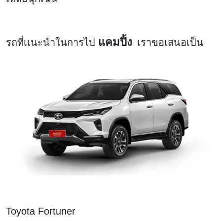
แคมปิ้ง
รถที่เเนะนำในการไป
เราขอเสนอเป็น
Toyota Fortuner