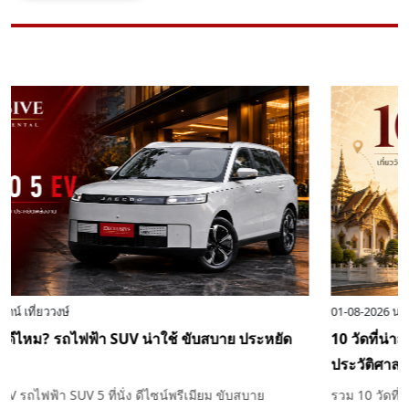
04-08-2026
นพรัตน์ เที่ยววงษ์
เช่ารถต้องวางมัดจำเท่าไหร่ ทำไมต้องมีเงินมัดจำก่อนรับรถ
ไขข้อสงสัยเรื่องเงินมัดจำรถเช่า ต้องวางเท่าไหร่ ใช้เพื่ออะไร คืนเมื่อ
ไหร่ และกรณีใดที่อาจถูกหักเงินมัดจำ พร้อมคำแนะนำก่อนเช่ารถกับ