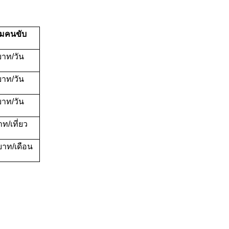
อมคนขับ
บาท/วัน
บาท/วัน
บาท/วัน
ท/เที่ยว
บาท/เดือน