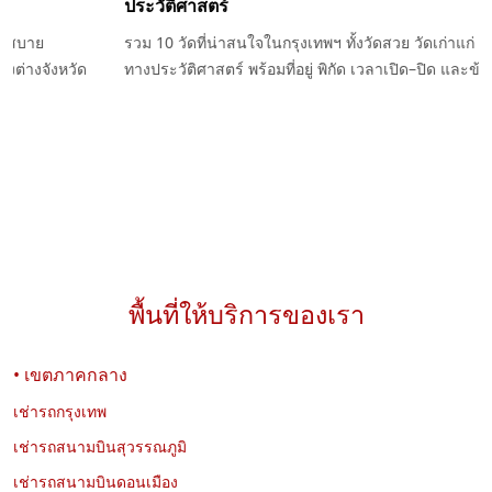
ไขข้อสงสัยเรื่องเงินมัดจำรถเช่า ต้องวางเท่าไหร่ ใช้เพื่ออะไร คืนเมื่อ
ไหร่ และกรณีใดที่อาจถูกหักเงินมัดจำ พร้อมคำแนะนำก่อนเช่ารถกับ
Exclusive Car Rental
พื้นที่ให้บริการของเรา
• เขตภาคกลาง
03-08-2026
นพรัตน์ เที่ยววงษ์
เช่ารถกรุงเทพ
Jaecoo 5 EV ดีไหม? รถไฟฟ้า SUV น่าใช้ ขับสบาย ประหยัด
เช่ารถสนามบินสุวรรณภูมิ
พลังงาน
เช่ารถสนามบินดอนเมือง