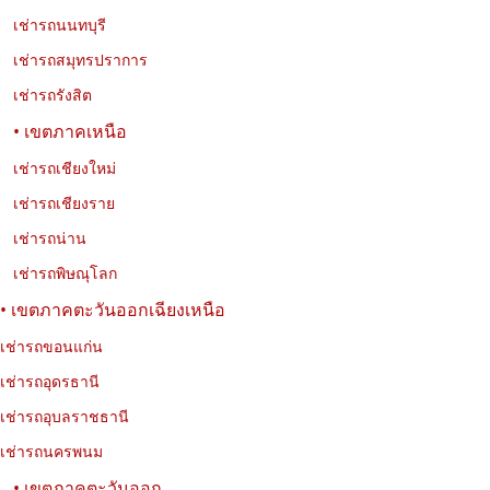
รีวิว Jaecoo 5 EV รถไฟฟ้า SUV 5 ที่นั่ง ดีไซน์พรีเมียม ขับสบาย
เช่ารถนนทบุรี
ประหยัดพลังงาน เหมาะสำหรับเช่าขับในเมืองและเดินทางต่างจังหวัด
กับ Exclusive Car Rental
เช่ารถสมุทรปราการ
เช่ารถรังสิต
• เขตภาคเหนือ
เช่ารถเชียงใหม่
เช่ารถเชียงราย
เช่ารถน่าน
เช่ารถพิษณุโลก
• เขตภาคตะวันออกเฉียงเหนือ
เช่ารถขอนแก่น
01-08-2026
นพรัตน์ เที่ยววงษ์
เช่ารถอุดรธานี
10 วัดที่น่าสนใจในกรุงเทพฯ เที่ยววัดสวย ชมเมือง และเรียนรู้
ประวัติศาสตร์
เช่ารถอุบลราชธานี
เช่ารถนครพนม
รวม 10 วัดที่น่าสนใจในกรุงเทพฯ ทั้งวัดสวย วัดเก่าแก่ และวัดสำคัญ
ทางประวัติศาสตร์ พร้อมที่อยู่ พิกัด เวลาเปิด–ปิด และข้อมูลการเดินทาง
• เขตภาคตะวันออก