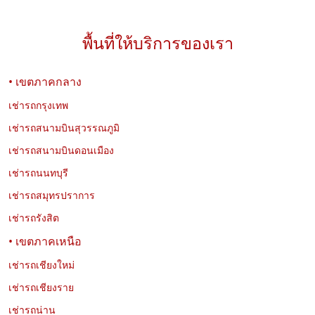
พื้นที่ให้บริการของเรา
• เขตภาคกลาง
03-08-2026
นพรัตน์ เที่ยววงษ์
เช่ารถกรุงเทพ
Jaecoo 5 EV ดีไหม? รถไฟฟ้า SUV น่าใช้ ขับสบาย ประหยัด
เช่ารถสนามบินสุวรรณภูมิ
พลังงาน
เช่ารถสนามบินดอนเมือง
รีวิว Jaecoo 5 EV รถไฟฟ้า SUV 5 ที่นั่ง ดีไซน์พรีเมียม ขับสบาย
เช่ารถนนทบุรี
ประหยัดพลังงาน เหมาะสำหรับเช่าขับในเมืองและเดินทางต่างจังหวัด
กับ Exclusive Car Rental
เช่ารถสมุทรปราการ
เช่ารถรังสิต
• เขตภาคเหนือ
เช่ารถเชียงใหม่
เช่ารถเชียงราย
เช่ารถน่าน