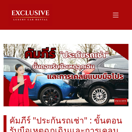
คัมภีร์ "ประกันรถเช่า" : ขั้นตอน
รับมือเหตุฉุกเฉินและการเคลม