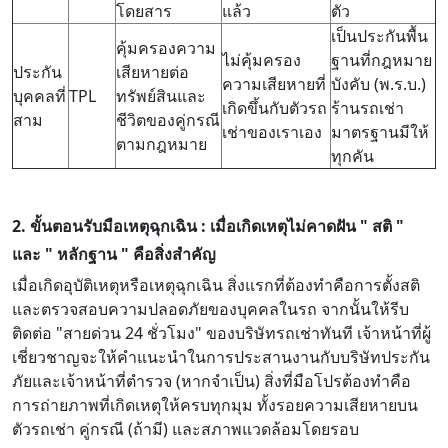
โดยสาร
แล้ว
ตัว
เป็นประกันพื้น
คุ้มครองความ
ไม่คุ้มครอง
ฐานที่กฎหมาย
ประกัน
เสียหายต่อ
ความเสียหายที่
บังคับ (พ.ร.บ.)
บุคคลที่
TPL
ทรัพย์สินและ
เกิดขึ้นกับตัวรถ
ร้านรถเช่า
สาม
ชีวิตของคู่กรณี
เช่าของเราเอง
มาตรฐานมีให้
ตามกฎหมาย
ทุกคัน
2. ขั้นตอนรับมือเหตุฉุกเฉิน : เมื่อเกิดเหตุไม่คาดฝัน " สติ "
และ " หลักฐาน " คือสิ่งสำคัญ
เมื่อเกิดอุบัติเหตุหรือเหตุฉุกเฉิน สิ่งแรกที่ต้องทำคือการตั้งสติ
และตรวจสอบความปลอดภัยของบุคคลในรถ จากนั้นให้รีบ
ติดต่อ "สายด่วน 24 ชั่วโมง" ของบริษัทรถเช่าทันที เจ้าหน้าที่ผู้
เชี่ยวชาญจะให้คำแนะนำในการประสานงานกับบริษัทประกัน
ภัยและเจ้าหน้าที่ตำรวจ (หากจำเป็น) สิ่งที่มือโปรต้องทำคือ
การถ่ายภาพที่เกิดเหตุให้ครบทุกมุม ทั้งรอยความเสียหายบน
ตัวรถเช่า คู่กรณี (ถ้ามี) และสภาพแวดล้อมโดยรอบ