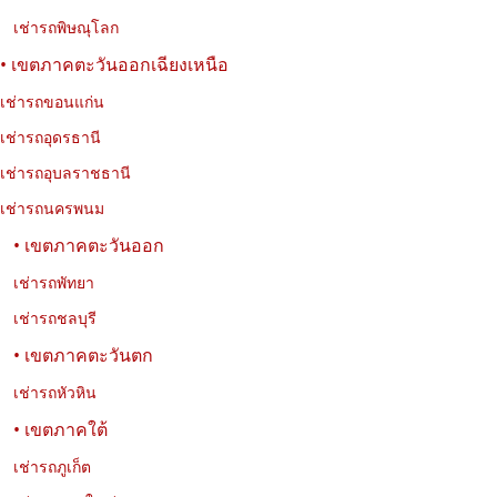
เช่ารถพิษณุโลก
• เขตภาคตะวันออกเฉียงเหนือ
เช่ารถขอนแก่น
01-08-2026
นพรัตน์ เที่ยววงษ์
เช่ารถอุดรธานี
10 วัดที่น่าสนใจในกรุงเทพฯ เที่ยววัดสวย ชมเมือง และเรียนรู้
ประวัติศาสตร์
เช่ารถอุบลราชธานี
เช่ารถนครพนม
รวม 10 วัดที่น่าสนใจในกรุงเทพฯ ทั้งวัดสวย วัดเก่าแก่ และวัดสำคัญ
ทางประวัติศาสตร์ พร้อมที่อยู่ พิกัด เวลาเปิด–ปิด และข้อมูลการเดินทาง
• เขตภาคตะวันออก
สำหรับวางแผนเที่ยวชมวัดในกรุงเทพฯ ได้อย่างสะดวก
เช่ารถพัทยา
เช่ารถชลบุรี
• เขตภาคตะวันตก
เช่ารถหัวหิน
• เขตภาคใต้
เช่ารถภูเก็ต