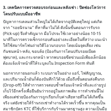
3. เทคนิคการตรวจสอบรถก่อนและหลังเช่า : ปิดช่องโหว่การ
โดนปรับแบบมืออาชีพ
ปัญหาการเคลมส่วนใหญ่ไม่ได้เกิดจากอุบัติเหตุใหญ่ แต่เกิด
จาก "รอยนิรนาม" ที่หาที่มาไม่ได้ ดังนั้นขั้นตอนการรับรถ
(Pick-up) จึงสำคัญมาก มือโปรจะใช้เวลาอย่างน้อย 10-15
นาทีในการตรวจเช็กรถรอบคันอย่างละเอียดในที่สว่าง แนะนำ
ให้ใช้สมาร์ทโฟนถ่ายวิดีโอวนรอบรถ โดยเน้นจุดเสี่ยง เช่น
กันชนหน้า-หลัง, ขอบล้อ (ป้องกันการโดนปรับรอยเบียด
ฟุตบาท), และกระจกหน้า หากพบรอยขีดข่วนแม้เพียงเล็กน้อย
ต้องแจ้งเจ้าหน้าที่ให้ระบุลงใน Inspection Form ทันที
นอกจากภายนอกแล้ว ระบบภายในอย่าง แอร์, ไฟสัญญาณ,
และปริมาณน้ำมันก็ต้องบันทึกไว้ด้วย เมื่อถึงขั้นตอนส่งคืนรถ
(Drop-off) ให้ทำการตรวจสอบซ้ำพร้อมเจ้าหน้าที่และถ่ายรูป
เก็บไว้อีกครั้งเพื่อยืนยันว่ารถอยู่ในสภาพเดิม การทำเช่นนี้ไม่
เพียงแต่ช่วยป้องกันการถูกเรียกเก็บค่าเสียหายที่ไม่ได้เกิดขึ้น
จริง แต่ยังช่วยให้ร้านรถเช่าทำงานได้รวดเร็วขึ้น หากคุณเป็น
สมาชิกบัตร KTC ที่ใช้บริการกับร้านมาตรฐานสูง ความเป็นมือ