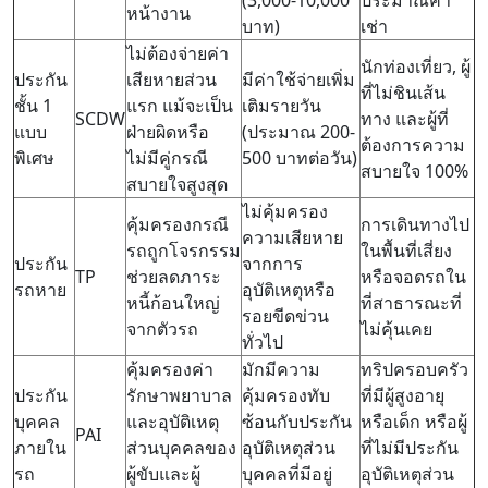
(3,000-10,000
ประมาณค่า
หน้างาน
บาท)
เช่า
ไม่ต้องจ่ายค่า
นักท่องเที่ยว, ผู้
ประกัน
เสียหายส่วน
มีค่าใช้จ่ายเพิ่ม
ที่ไม่ชินเส้น
ชั้น 1
แรก แม้จะเป็น
เติมรายวัน
SCDW
ทาง และผู้ที่
แบบ
ฝ่ายผิดหรือ
(ประมาณ 200-
ต้องการความ
พิเศษ
ไม่มีคู่กรณี
500 บาทต่อวัน)
สบายใจ 100%
สบายใจสูงสุด
ไม่คุ้มครอง
คุ้มครองกรณี
การเดินทางไป
ความเสียหาย
รถถูกโจรกรรม
ในพื้นที่เสี่ยง
ประกัน
จากการ
TP
ช่วยลดภาระ
หรือจอดรถใน
รถหาย
อุบัติเหตุหรือ
หนี้ก้อนใหญ่
ที่สาธารณะที่
รอยขีดข่วน
จากตัวรถ
ไม่คุ้นเคย
ทั่วไป
คุ้มครองค่า
มักมีความ
ทริปครอบครัว
ประกัน
รักษาพยาบาล
คุ้มครองทับ
ที่มีผู้สูงอายุ
บุคคล
และอุบัติเหตุ
ซ้อนกับประกัน
หรือเด็ก หรือผู้
PAI
ภายใน
ส่วนบุคคลของ
อุบัติเหตุส่วน
ที่ไม่มีประกัน
รถ
ผู้ขับและผู้
บุคคลที่มีอยู่
อุบัติเหตุส่วน