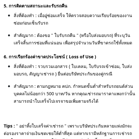
5. การติดตามสถานะและรับรถคืน
สิ่งที่ต้องทำ : เมื่ออู่ซ่อมเสร็จ ให้ตรวจสอบความเรียบร้อยของงาน
ซ่อมก่อนเซ็นรับรถ
สำคัญมาก : ต้องขอ " ใบรับรถคืน " (หรือใบส่งมอบรถ) ที่ระบุวัน
เสร็จสิ้นการซ่อมที่แน่นอน เพื่อสรุปจำนวนวันที่ขาดรถใช้ทั้งหมด
6. การเรียกร้องค่าขาดประโยชน์ ( Loss of Use )
สิ่งที่ต้องทำ : รวบรวมเอกสาร ( ใบเคลม, ใบรับรถเข้าซ่อม, ใบส่ง
มอบรถ, สัญญาเช่ารถ ) ยื่นต่อบริษัทประกันของคู่กรณี
สำคัญมาก : ตามกฎหมาย คปภ. กำหนดขั้นต่ำสำหรับรถยนต์ส่วน
บุคคลไม่น้อยกว่า 500 บาท/วัน หากคุณเช่ารถมาราคาแพงกว่านั้น
สามารถนำใบเสร็จไปเจรจาขอเพิ่มตามจริงได้
Tips :
" อย่าทิ้งใบเสร็จค่าเช่ารถ " เพราะบริษัทประกันหลายแห่งมักจะ
ต่อรองราคาจ่ายเงินชดเชยให้ต่ำที่สุด แต่หากเรามีหลักฐานการเช่ารถ