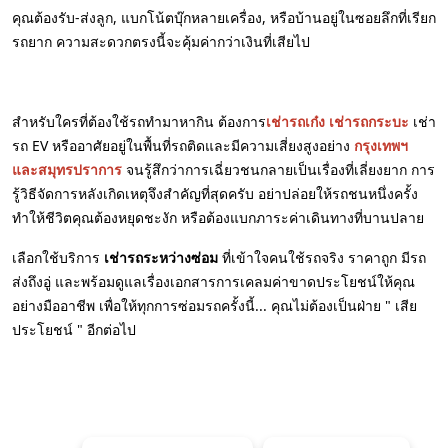
คุณต้องรับ-ส่งลูก, แบกโน้ตบุ๊กหลายเครื่อง, หรือบ้านอยู่ในซอยลึกที่เรียก
รถยาก ความสะดวกตรงนี้จะคุ้มค่ากว่าเงินที่เสียไป
สำหรับใครที่ต้องใช้รถทำมาหากิน ต้องการ
เช่ารถเก๋ง
เช่ารถกระบะ
เช่า
รถ EV หรืออาศัยอยู่ในพื้นที่รถติดและมีความเสี่ยงสูงอย่าง
กรุงเทพฯ
และสมุทรปราการ
จนรู้สึกว่าการเฉี่ยวชนกลายเป็นเรื่องที่เลี่ยงยาก การ
รู้วิธีจัดการหลังเกิดเหตุจึงสำคัญที่สุดครับ อย่าปล่อยให้รถชนหนึ่งครั้ง
ทำให้ชีวิตคุณต้องหยุดชะงัก หรือต้องแบกภาระค่าเดินทางที่บานปลาย
เลือกใช้บริการ
เช่ารถระหว่างซ่อม
ที่เข้าใจคนใช้รถจริง ราคาถูก มีรถ
ส่งถึงอู่ และพร้อมดูแลเรื่องเอกสารการเคลมค่าขาดประโยชน์ให้คุณ
อย่างมืออาชีพ เพื่อให้ทุกการซ่อมรถครั้งนี้... คุณไม่ต้องเป็นฝ่าย " เสีย
ประโยชน์ " อีกต่อไป