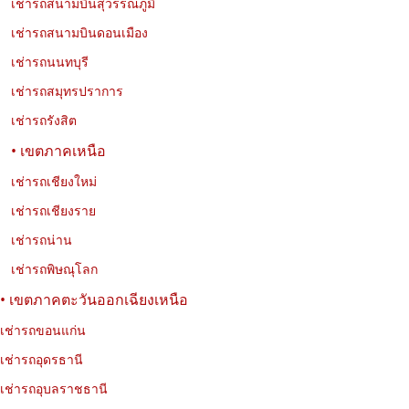
เช่ารถสนามบินสุวรรณภูมิ
พลังงาน
เช่ารถสนามบินดอนเมือง
รีวิว Jaecoo 5 EV รถไฟฟ้า SUV 5 ที่นั่ง ดีไซน์พรีเมียม ขับสบาย
เช่ารถนนทบุรี
ประหยัดพลังงาน เหมาะสำหรับเช่าขับในเมืองและเดินทางต่างจังหวัด
กับ Exclusive Car Rental
เช่ารถสมุทรปราการ
เช่ารถรังสิต
• เขตภาคเหนือ
เช่ารถเชียงใหม่
เช่ารถเชียงราย
เช่ารถน่าน
เช่ารถพิษณุโลก
• เขตภาคตะวันออกเฉียงเหนือ
เช่ารถขอนแก่น
01-08-2026
นพรัตน์ เที่ยววงษ์
เช่ารถอุดรธานี
10 วัดที่น่าสนใจในกรุงเทพฯ เที่ยววัดสวย ชมเมือง และเรียนรู้
ประวัติศาสตร์
เช่ารถอุบลราชธานี