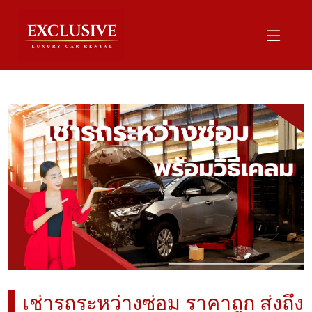
เช่ารถระหว่างซ่อม ราคาถูก ส่งถึง