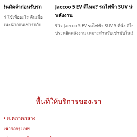
เช่ารถต้องวางมัดจำเท่าไหร่ ทำไมต้องมีเงินมัดจำก่อนรับรถ
ไขข้อสงสัยเรื่องเงินมัดจำรถเช่า ต้องวางเท่าไหร่ ใช้เพื่ออะไร คืนเมื่อ
ไหร่ และกรณีใดที่อาจถูกหักเงินมัดจำ พร้อมคำแนะนำก่อนเช่ารถกับ
Exclusive Car Rental
พื้นที่ให้บริการของเรา
• เขตภาคกลาง
03-08-2026
นพรัตน์ เที่ยววงษ์
เช่ารถกรุงเทพ
Jaecoo 5 EV ดีไหม? รถไฟฟ้า SUV น่าใช้ ขับสบาย ประหยัด