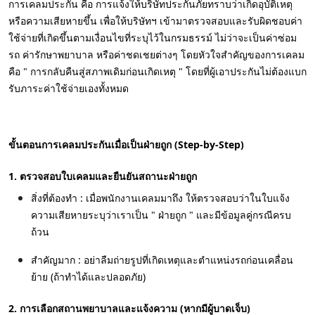
การเคลมประกัน คือ การแจ้งให้บริษัทประกันภัยทราบว่าเกิดอุบัติเหตุ
หรือความเสียหายขึ้น เพื่อให้บริษัทฯ เข้ามาตรวจสอบและรับผิดชอบค่า
ใช้จ่ายที่เกิดขึ้นตามเงื่อนไขที่ระบุไว้ในกรมธรรม์ ไม่ว่าจะเป็นค่าซ่อม
รถ ค่ารักษาพยาบาล หรือค่าชดเชยต่างๆ โดยหัวใจสำคัญของการเคลม
คือ " การกลับคืนสู่สภาพเดิมก่อนเกิดเหตุ " โดยที่ผู้เอาประกันไม่ต้องแบก
รับภาระค่าใช้จ่ายเองทั้งหมด
ขั้นตอนการเคลมประกันเมื่อเป็นฝ่ายถูก (Step-by-Step)
1. ตรวจสอบใบเคลมและยืนยันสถานะฝ่ายถูก
สิ่งที่ต้องทำ : เมื่อพนักงานเคลมมาถึง ให้ตรวจสอบว่าในใบแจ้ง
ความเสียหายระบุว่าเราเป็น " ฝ่ายถูก " และมีข้อมูลคู่กรณีครบ
ถ้วน
สำคัญมาก : อย่าลืมถ่ายรูปที่เกิดเหตุและตำแหน่งรถก่อนเคลื่อน
ย้าย (ถ้าทำได้และปลอดภัย)
2. การเลือกสถานพยาบาลและแจ้งความ (หากมีผู้บาดเจ็บ)