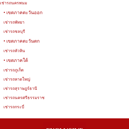
เช่ารถนครพนม
รวม 10 วัดที่น่าสนใจในกรุงเทพฯ ทั้งวัดสวย วัดเก่าแก่ และวัดสำคัญ
ทางประวัติศาสตร์ พร้อมที่อยู่ พิกัด เวลาเปิด–ปิด และข้อมูลการเดินทาง
• เขตภาคตะวันออก
สำหรับวางแผนเที่ยวชมวัดในกรุงเทพฯ ได้อย่างสะดวก
เช่ารถพัทยา
เช่ารถชลบุรี
• เขตภาคตะวันตก
เช่ารถหัวหิน
• เขตภาคใต้
เช่ารถภูเก็ต
เช่ารถหาดใหญ่
เช่ารถสุราษฎร์ธานี
เช่ารถนครศรีธรรมราช
เช่ารถกระบี่