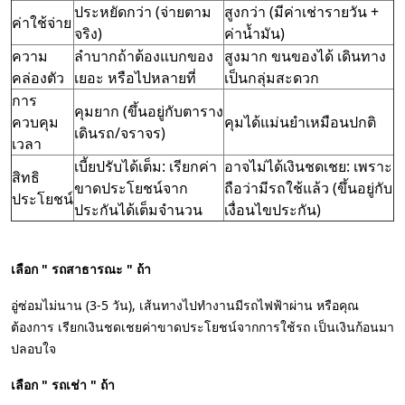
ประหยัดกว่า (จ่ายตาม
สูงกว่า (มีค่าเช่ารายวัน +
ค่าใช้จ่าย
จริง)
ค่าน้ำมัน)
ความ
ลำบากถ้าต้องแบกของ
สูงมาก ขนของได้ เดินทาง
คล่องตัว
เยอะ หรือไปหลายที่
เป็นกลุ่มสะดวก
การ
คุมยาก (ขึ้นอยู่กับตาราง
ควบคุม
คุมได้แม่นยำเหมือนปกติ
เดินรถ/จราจร)
เวลา
เบี้ยปรับได้เต็ม: เรียกค่า
อาจไม่ได้เงินชดเชย: เพราะ
สิทธิ
ขาดประโยชน์จาก
ถือว่ามีรถใช้แล้ว (ขึ้นอยู่กับ
ประโยชน์
ประกันได้เต็มจำนวน
เงื่อนไขประกัน)
เลือก " รถสาธารณะ " ถ้า
อู่ซ่อมไม่นาน (3-5 วัน), เส้นทางไปทำงานมีรถไฟฟ้าผ่าน หรือคุณ
ต้องการ เรียกเงินชดเชยค่าขาดประโยชน์จากการใช้รถ เป็นเงินก้อนมา
ปลอบใจ
เลือก " รถเช่า " ถ้า