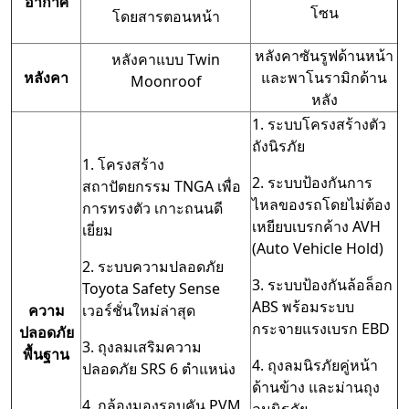
อากาศ
โซน
โดยสารตอนหน้า
หลังคาซันรูฟด้านหน้า
หลังคาแบบ Twin
หลังคา
และพาโนรามิกด้าน
Moonroof
หลัง
1. ระบบโครงสร้างตัว
ถังนิรภัย
1. โครงสร้าง
2. ระบบป้องกันการ
สถาปัตยกรรม TNGA เพื่อ
ไหลของรถโดยไม่ต้อง
การทรงตัว เกาะถนนดี
เหยียบเบรกค้าง AVH
เยี่ยม
(Auto Vehicle Hold)
2. ระบบความปลอดภัย
3. ระบบป้องกันล้อล็อก
Toyota Safety Sense
ABS พร้อมระบบ
ความ
เวอร์ชั่นใหม่ล่าสุด
กระจายแรงเบรก EBD
ปลอดภัย
3. ถุงลมเสริมความ
พื้นฐาน
4. ถุงลมนิรภัยคู่หน้า
ปลอดภัย SRS 6 ตำแหน่ง
ด้านข้าง และม่านถุง
4. กล้องมองรอบคัน PVM