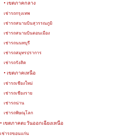
• เขตภาคกลาง
03-08-2026
นพรัตน์ เที่ยววงษ์
เช่ารถกรุงเทพ
Jaecoo 5 EV ดีไหม? รถไฟฟ้า SUV น่าใช้ ขับสบาย ประหยัด
เช่ารถสนามบินสุวรรณภูมิ
พลังงาน
เช่ารถสนามบินดอนเมือง
รีวิว Jaecoo 5 EV รถไฟฟ้า SUV 5 ที่นั่ง ดีไซน์พรีเมียม ขับสบาย
เช่ารถนนทบุรี
ประหยัดพลังงาน เหมาะสำหรับเช่าขับในเมืองและเดินทางต่างจังหวัด
กับ Exclusive Car Rental
เช่ารถสมุทรปราการ
เช่ารถรังสิต
• เขตภาคเหนือ
เช่ารถเชียงใหม่
เช่ารถเชียงราย
เช่ารถน่าน
เช่ารถพิษณุโลก
• เขตภาคตะวันออกเฉียงเหนือ
เช่ารถขอนแก่น
01-08-2026
นพรัตน์ เที่ยววงษ์