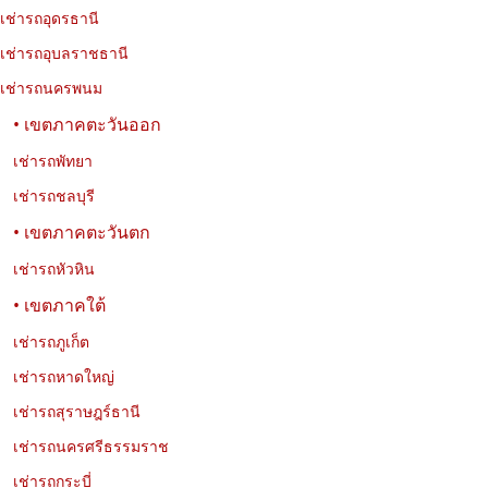
เช่ารถอุดรธานี
10 วัดที่น่าสนใจในกรุงเทพฯ เที่ยววัดสวย ชมเมือง และเรียนรู้
ประวัติศาสตร์
เช่ารถอุบลราชธานี
เช่ารถนครพนม
รวม 10 วัดที่น่าสนใจในกรุงเทพฯ ทั้งวัดสวย วัดเก่าแก่ และวัดสำคัญ
ทางประวัติศาสตร์ พร้อมที่อยู่ พิกัด เวลาเปิด–ปิด และข้อมูลการเดินทาง
• เขตภาคตะวันออก
สำหรับวางแผนเที่ยวชมวัดในกรุงเทพฯ ได้อย่างสะดวก
เช่ารถพัทยา
เช่ารถชลบุรี
• เขตภาคตะวันตก
เช่ารถหัวหิน
• เขตภาคใต้
เช่ารถภูเก็ต
เช่ารถหาดใหญ่
เช่ารถสุราษฎร์ธานี
เช่ารถนครศรีธรรมราช
เช่ารถกระบี่