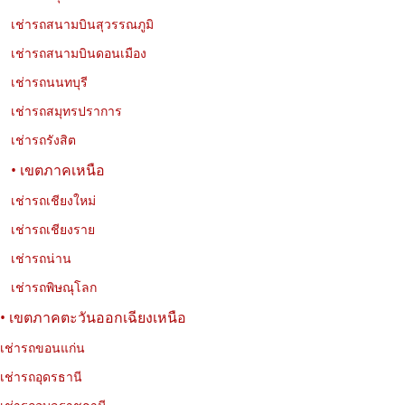
Jaecoo 5 EV ดีไหม? รถไฟฟ้า SUV น่าใช้ ขับสบาย ประหยัด
เช่ารถสนามบินสุวรรณภูมิ
พลังงาน
เช่ารถสนามบินดอนเมือง
รีวิว Jaecoo 5 EV รถไฟฟ้า SUV 5 ที่นั่ง ดีไซน์พรีเมียม ขับสบาย
เช่ารถนนทบุรี
ประหยัดพลังงาน เหมาะสำหรับเช่าขับในเมืองและเดินทางต่างจังหวัด
กับ Exclusive Car Rental
เช่ารถสมุทรปราการ
เช่ารถรังสิต
• เขตภาคเหนือ
เช่ารถเชียงใหม่
เช่ารถเชียงราย
เช่ารถน่าน
เช่ารถพิษณุโลก
• เขตภาคตะวันออกเฉียงเหนือ
เช่ารถขอนแก่น
01-08-2026
นพรัตน์ เที่ยววงษ์
เช่ารถอุดรธานี
10 วัดที่น่าสนใจในกรุงเทพฯ เที่ยววัดสวย ชมเมือง และเรียนรู้
ประวัติศาสตร์