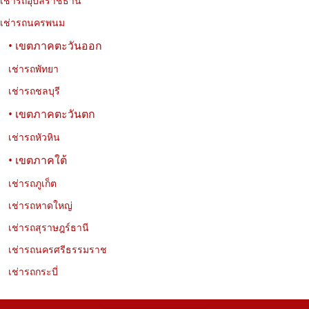
เช่ารถอุบลราชธานี
เช่ารถนครพนม
รวม 10 วัดที่น่าสนใจในกรุงเทพฯ ทั้งวัดสวย วัดเก่าแก่ และวัดสำคัญ
ทางประวัติศาสตร์ พร้อมที่อยู่ พิกัด เวลาเปิด–ปิด และข้อมูลการเดินทาง
• เขตภาคตะวันออก
สำหรับวางแผนเที่ยวชมวัดในกรุงเทพฯ ได้อย่างสะดวก
เช่ารถพัทยา
เช่ารถชลบุรี
• เขตภาคตะวันตก
เช่ารถหัวหิน
• เขตภาคใต้
เช่ารถภูเก็ต
เช่ารถหาดใหญ่
เช่ารถสุราษฎร์ธานี
เช่ารถนครศรีธรรมราช
เช่ารถกระบี่