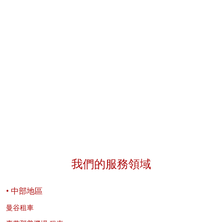
Exclusive Car Rental 租车前的建议。
油
我們的服務領域
• 中部地區
曼谷租車