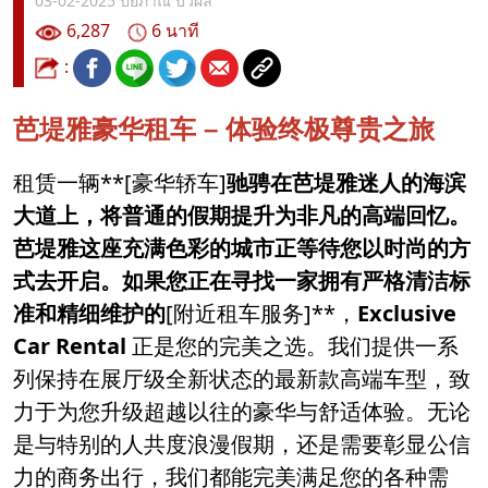
03-02-2025
ปิยภาณี บัวผลิ
6,287
6 นาที
:
芭堤雅豪华租车 – 体验终极尊贵之旅
租赁一辆**[豪华轿车]
驰骋在芭堤雅迷人的海滨
大道上，将普通的假期提升为非凡的高端回忆。
芭堤雅这座充满色彩的城市正等待您以时尚的方
式去开启。如果您正在寻找一家拥有严格清洁标
准和精细维护的
[附近租车服务]**，
Exclusive
Car Rental
正是您的完美之选。我们提供一系
列保持在展厅级全新状态的最新款高端车型，致
力于为您升级超越以往的豪华与舒适体验。无论
是与特别的人共度浪漫假期，还是需要彰显公信
力的商务出行，我们都能完美满足您的各种需