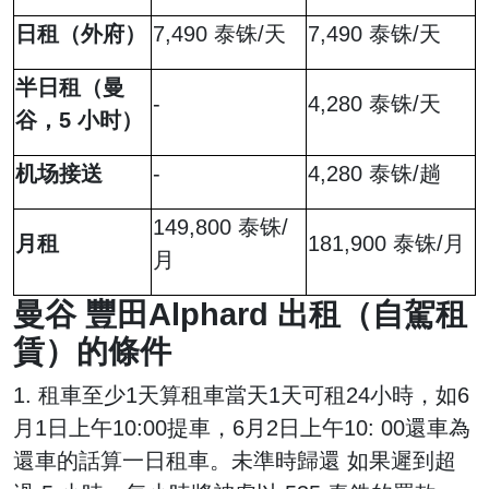
日租（外府）
7,490 泰铢/天
7,490 泰铢/天
半日租（曼
-
4,280 泰铢/天
谷，5 小时）
机场接送
-
4,280 泰铢/趟
149,800 泰铢/
月租
181,900 泰铢/月
月
曼谷
豐田Alphard
出租（自駕租
賃）的條件
1. 租車至少1天算租車當天1天可租24小時，如6
月1日上午10:00提車，6月2日上午10: 00還車為
還車的話算一日租車。未準時歸還 如果遲到超