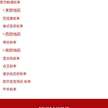
那空帕儂租車
• 東部地區
芭堤雅租車
春武里府租車
• 西部地區
華欣租車
• 南部地區
普吉島租車
合艾租車
素叻他尼府租車
那空是貪瑪叻 租車
甲米租車