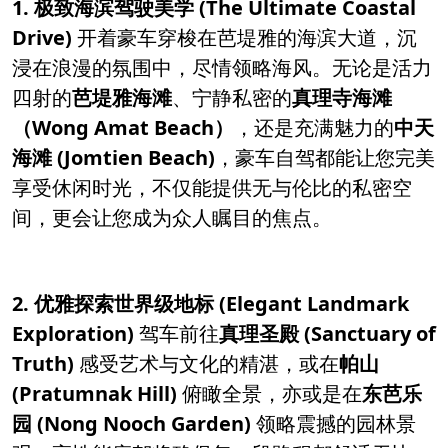
1. 极致海滨驾驶美学 (The Ultimate Coastal
Drive)
开着豪车穿梭在芭堤雅的海滨大道，沉
浸在浪漫的氛围中，尽情领略海风。无论是活力
四射的
芭堤雅海滩
、宁静私密的
真理寺海滩
（Wong Amat Beach）
，还是充满魅力的
中天
海滩 (Jomtien Beach)
，豪车自驾都能让您完美
享受休闲时光，不仅能提供无与伦比的私密空
间，更会让您成为众人瞩目的焦点。
2. 优雅探索世界级地标 (Elegant Landmark
Exploration)
驾车前往
真理圣殿 (Sanctuary of
Truth)
感受艺术与文化的精湛，或在
帕山
(Pratumnak Hill)
俯瞰全景，亦或是在
东芭乐
园 (Nong Nooch Garden)
领略震撼的园林景