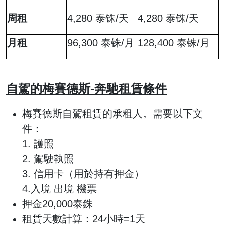
周租
4,280 泰铢/天
4,280 泰铢/天
月租
96,300 泰铢/月
128,400 泰铢/月
自駕的
梅賽德斯-奔馳租賃條件
梅賽德斯自駕租賃的承租人。需要以下文
件：
1. 護照
2. 駕駛執照
3. 信用卡（用於持有押金）
4.入境 出境 機票
押金20,000泰銖
租賃天數計算：24小時=1天