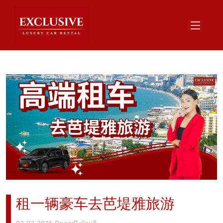
租一辆豪车去芭堤雅旅游