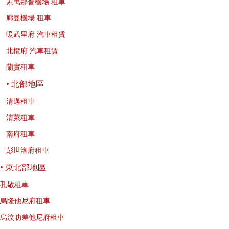
素萬那普機場 租車
廊曼機場 租車
暖武里府 汽車租賃
北欖府 汽車租賃
蘭實租車
• 北部地區
清邁租車
清萊租車
南府租車
彭世洛府租車
• 東北部地區
孔敬租車
烏隆他尼府租車
烏汶叻差他尼府租車