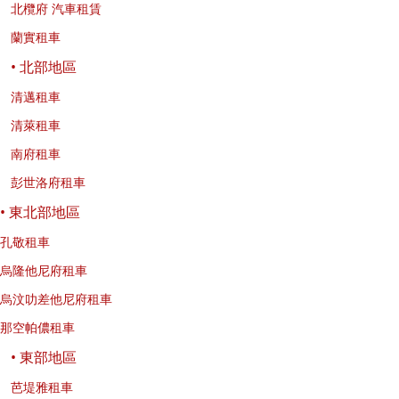
北欖府 汽車租賃
蘭實租車
• 北部地區
清邁租車
清萊租車
南府租車
彭世洛府租車
• 東北部地區
孔敬租車
烏隆他尼府租車
烏汶叻差他尼府租車
那空帕儂租車
• 東部地區
芭堤雅租車