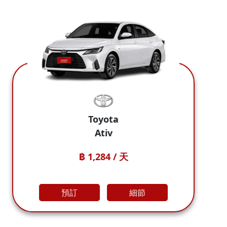
ta
BYD
v
BYD Dolphin Sta
4 / 天
฿ 1,284
細節
預訂