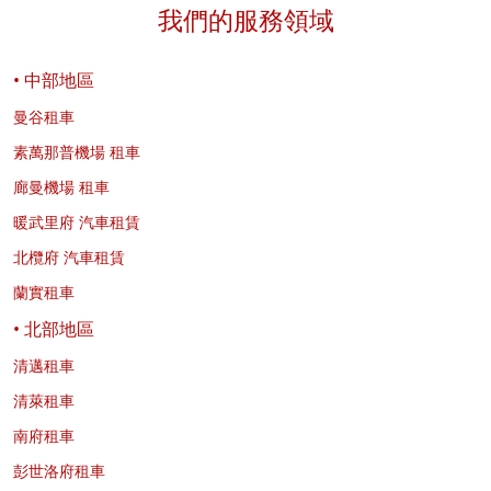
我們的服務領域
• 中部地區
曼谷租車
素萬那普機場 租車
廊曼機場 租車
暖武里府 汽車租賃
北欖府 汽車租賃
蘭實租車
• 北部地區
清邁租車
清萊租車
南府租車
彭世洛府租車