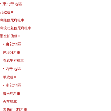
• 東北部地區
孔敬租車
烏隆他尼府租車
烏汶叻差他尼府租車
那空帕儂租車
• 東部地區
芭堤雅租車
春武里府租車
• 西部地區
華欣租車
• 南部地區
普吉島租車
合艾租車
素叻他尼府租車