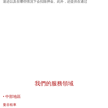
退还以及在哪些情况下会扣除押金。此外，还提供在通过
评
Exclusive Car Rental 租车前的建议。
油
我們的服務領域
• 中部地區
曼谷租車