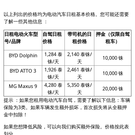
以上列出的价格均为电动汽车日租基本价格。您可能还需要
了解一些其他信息 ：
日租电动火车型
自驾日租
带司机的日
押金（仅限自驾
号/品牌
价格
租价格
租车）
1,284 泰
2,140 泰铢/
BYD Dolphin
10,000 铢
铢/天
天
1,926 泰
2,461 泰铢/
BYD ATTO 3
10,000 铢
铢/天
天
4,280 泰
5,350 泰铢/
MG Maxus 9
20,000 铢
铢/天
天
提示 ：如果您租用电动汽车自驾，需要了解以下信息：车辆
保险为3类。如果车辆发生额外损坏，首次损失将从全额押
金中扣除！
如果您想降低风险，可以向我们购买额外保险。价格按此表
划分。