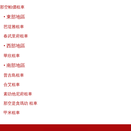
那空帕儂租車
• 東部地區
芭堤雅租車
春武里府租車
• 西部地區
華欣租車
• 南部地區
普吉島租車
合艾租車
素叻他尼府租車
那空是貪瑪叻 租車
甲米租車