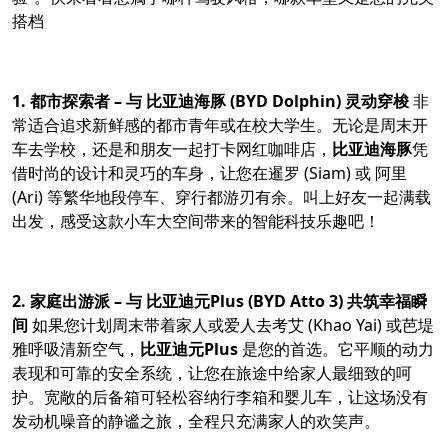
搭档
1. 都市探索者 – 与 比亚迪海豚 (BYD Dolphin) 灵动穿梭
非
常适合追求新鲜感的都市青年或在校大学生。无论是周末开
车去学校，还是和朋友一起打卡网红咖啡店，
比亚迪海豚
凭
借时尚的设计和灵巧的车身，让您在暹罗 (Siam) 或 阿里
(Ari) 等繁华地段停车、穿行都游刃有余。叫上好友一起满载
出发，感受这款小车大空间带来的智能科技乐趣吧！
2. 家庭出游派 – 与 比亚迪元Plus (BYD Atto 3) 共筑幸福瞬
间
如果您计划周末带着家人或爱人去考艾 (Khao Yai) 或芭堤
雅呼吸清新空气，
比亚迪元Plus
是您的首选。它平顺的动力
表现和可靠的安全系统，让您在旅途中给家人最细致的呵
护。宽敞的后备箱可轻松容纳行李箱和婴儿车，让这场没有
发动机噪音的静谧之旅，全程只充满家人的欢笑声。