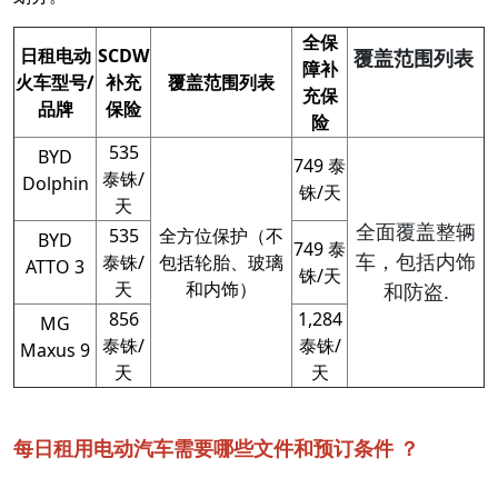
全保
日租电动
SCDW
覆盖范围列表
障补
火车型号/
补充
覆盖范围列表
充保
品牌
保险
险
535
BYD
749 泰
泰铢/
Dolphin
铢/天
天
全面覆盖整辆
535
全方位保护（不
BYD
749 泰
车，包括内饰
泰铢/
包括轮胎、玻璃
ATTO 3
铢/天
天
和内饰）
和防盗.
856
1,284
MG
泰铢/
泰铢/
Maxus 9
天
天
每日租用电动汽车需要哪些文件和预订条件 ？