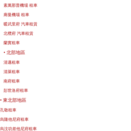
素萬那普機場 租車
廊曼機場 租車
暖武里府 汽車租賃
北欖府 汽車租賃
蘭實租車
• 北部地區
清邁租車
清萊租車
南府租車
彭世洛府租車
• 東北部地區
孔敬租車
烏隆他尼府租車
烏汶叻差他尼府租車