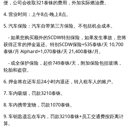
便，公司会收取321泰铢的费用，外加实际燃油费。
4. 营业时间：上午8点-晚上8点。
5. 汽车保险：汽车自带第三方保险。不包括机会成本。
- 如果您购买额外的SCDW特别保险，如果发生事故，您将
获得正常的押金返还。特别SCDW保险=535泰铢/天 10,700
泰铢/月 Alphard=1,070泰铢/天 21,400泰铢/月。
- 或全保护保险，起价749泰铢/天，附加保险包括玻璃，
轮胎和盗窃。
6. 押金将在还车后24小时内退还，转入租车人的账户。
7. 车内吸烟，罚款3210泰铢。
8. 车内携带宠物，罚款1070泰铢。
9. 车钥匙遗忘在车内，罚款3210泰铢+员工交通费按距离计
算。