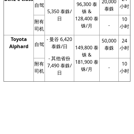
20,000
96,300 泰
自驾
小时
泰銖
5,350 泰銖/
铢 &
日
128,400 泰
10
附有
-
铢/月
小时
司机
Toyota
- 曼谷 6,420
50,000
24
自驾
Alphard
泰銖/日
149,800 泰
泰銖
小时
铢 &
- 其他省份
181,900 泰
附有
10
7,490 泰銖/
-
铢/月
司机
小时
日