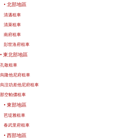
• 北部地區
清邁租車
清萊租車
南府租車
彭世洛府租車
• 東北部地區
孔敬租車
烏隆他尼府租車
烏汶叻差他尼府租車
那空帕儂租車
• 東部地區
芭堤雅租車
春武里府租車
• 西部地區