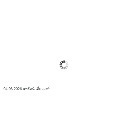
04-08-2026
นพรัตน์ เที่ยววงษ์
0