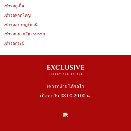
เช่ารถภูเก็ต
เช่ารถหาดใหญ่
เช่ารถสุราษฎร์ธานี
เช่ารถนครศรีธรรมราช
เช่ารถกระบี่
เช่ารถง่าย ได้รถไว
เปิดทุกวัน 08.00-20.00 น.