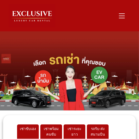
เช่าขับเอง
เช่าพร้อม
เช่าระยะ
รถรับ-ส่ง
คนขับ
ยาว
สนามบิน