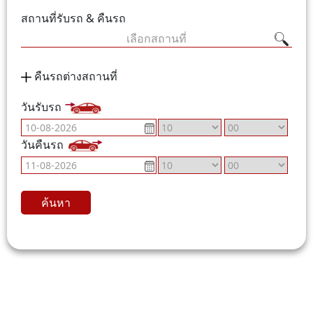
สถานที่รับรถ & คืนรถ
เลือกสถานที่
คืนรถต่างสถานที่
วันรับรถ
วันคืนรถ
ค้นหา