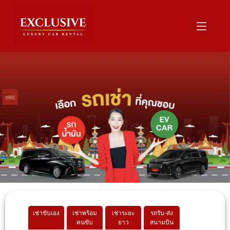
เช่าขับเอง
เช่าพร้อม
เช่าระยะ
รถรับ-ส่ง
คนขับ
ยาว
สนามบิน