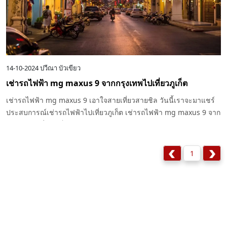
14-10-2024
ปวีณา บัวเขียว
เช่ารถไฟฟ้า mg maxus 9 จากกรุงเทพไปเที่ยวภูเก็ต
เช่ารถไฟฟ้า mg maxus 9 เอาใจสายเที่ยวสายชิล วันนี้เราจะมาแชร์
ประสบการณ์เช่ารถไฟฟ้าไปเที่ยวภูเก็ต เช่ารถไฟฟ้า mg maxus 9 จาก
กรุงเทพไปเที่ยวภูเก็ตกันคลิกเลย.
1