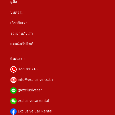
คู่มือ
บทความ
เกี่ยวกับเรา
ร่วมงานกับเรา
แผนผังเว็บไซด์
ติดต่อเรา
02-1260718
info@exclusive.co.th
@exclusivecar
exclusivecarrental1
Exclusive Car Rental