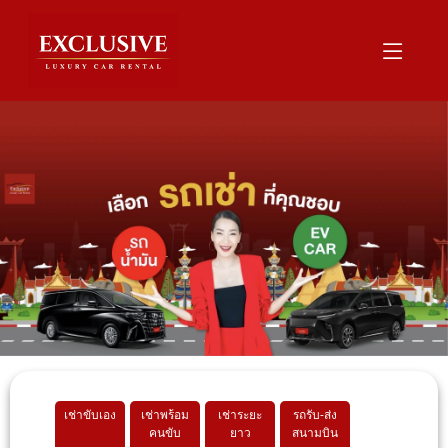
เช่าขับเอง
เช่าพร้อม
เช่าระยะ
รถรับ-ส่ง
คนขับ
ยาว
สนามบิน