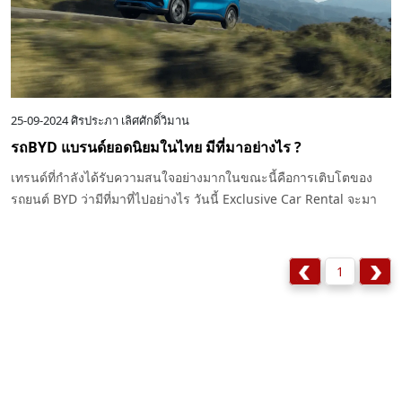
25-09-2024
ศิรประภา เลิศศักดิ์วิมาน
รถBYD แบรนด์ยอดนิยมในไทย มีที่มาอย่างไร ?
เทรนด์ที่กำลังได้รับความสนใจอย่างมากในขณะนี้คือการเติบโตของ
รถยนต์ BYD ว่ามีที่มาที่ไปอย่างไร วันนี้ Exclusive Car Rental จะมา
อธิบายให้ทุกคนได้ทราบกันค่ะ
1