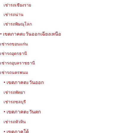
เช่ารถเชียงราย
เช่ารถน่าน
เช่ารถพิษณุโลก
• เขตภาคตะวันออกเฉียงเหนือ
เช่ารถขอนแก่น
เช่ารถอุดรธานี
เช่ารถอุบลราชธานี
เช่ารถนครพนม
• เขตภาคตะวันออก
เช่ารถพัทยา
เช่ารถชลบุรี
• เขตภาคตะวันตก
เช่ารถหัวหิน
• เขตภาคใต้