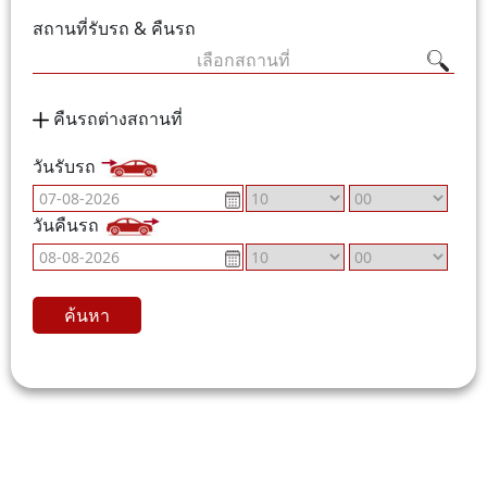
สถานที่รับรถ & คืนรถ
เลือกสถานที่
คืนรถต่างสถานที่
วันรับรถ
วันคืนรถ
ค้นหา