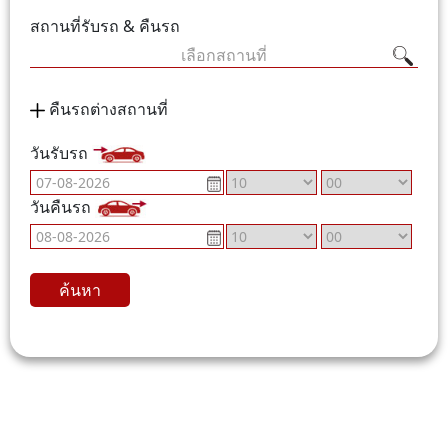
สถานที่รับรถ & คืนรถ
เลือกสถานที่
คืนรถต่างสถานที่
วันรับรถ
วันคืนรถ
ค้นหา