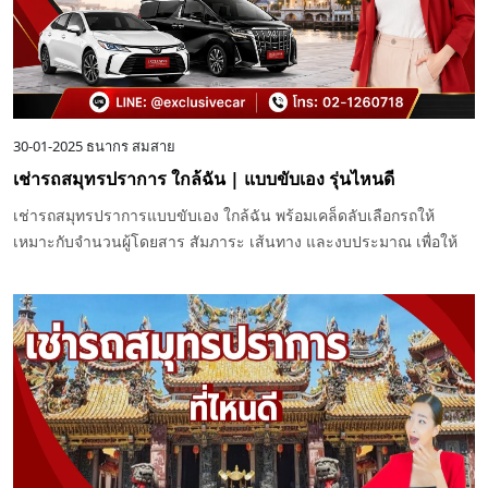
30-01-2025
ธนากร สมสาย
เช่ารถสมุทรปราการ ใกล้ฉัน | แบบขับเอง รุ่นไหนดี
เช่ารถสมุทรปราการแบบขับเอง ใกล้ฉัน พร้อมเคล็ดลับเลือกรถให้
เหมาะกับจำนวนผู้โดยสาร สัมภาระ เส้นทาง และงบประมาณ เพื่อให้
ทุกทริปเดินทางสะดวกและคุ้มค่า