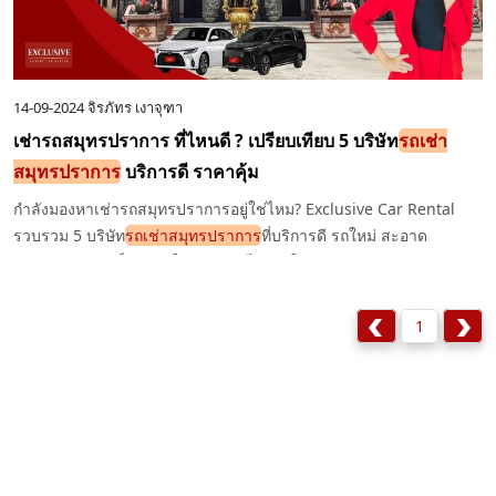
14-09-2024
จิรภัทร เงาจุฑา
เช่ารถสมุทรปราการ ที่ไหนดี ? เปรียบเทียบ 5 บริษัท
รถเช่า
สมุทรปราการ
บริการดี ราคาคุ้ม
กำลังมองหาเช่ารถสมุทรปราการอยู่ใช่ไหม? Exclusive Car Rental
รวบรวม 5 บริษัท
รถเช่าสมุทรปราการ
ที่บริการดี รถใหม่ สะอาด
ปลอดภัย ราคาเป็นมิตร ให้คุณเลือกได้ง่ายในบทความเดียว
1