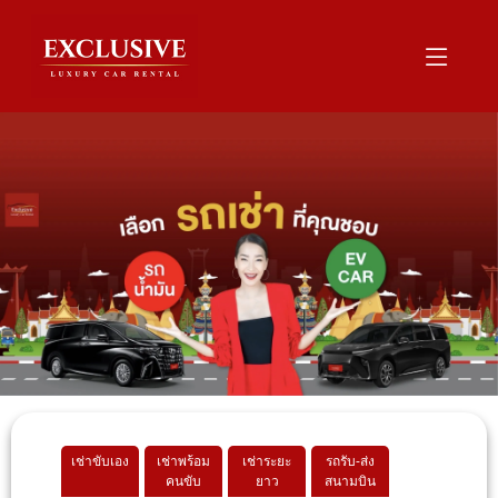
เช่าขับเอง
เช่าพร้อม
เช่าระยะ
รถรับ-ส่ง
คนขับ
ยาว
สนามบิน