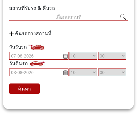
สถานที่รับรถ & คืนรถ
เลือกสถานที่
คืนรถต่างสถานที่
วันรับรถ
วันคืนรถ
ค้นหา