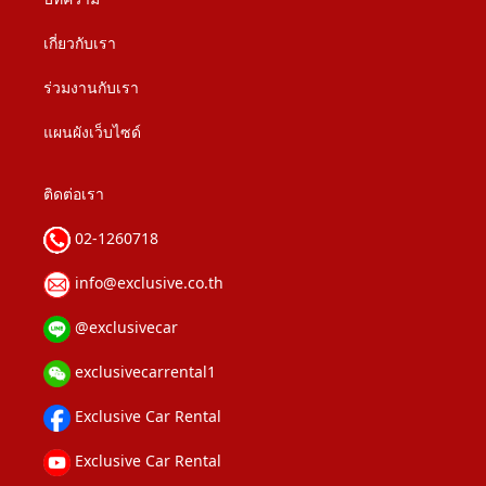
เกี่ยวกับเรา
ร่วมงานกับเรา
แผนผังเว็บไซด์
ติดต่อเรา
02-1260718
info@exclusive.co.th
@exclusivecar
exclusivecarrental1
Exclusive Car Rental
Exclusive Car Rental