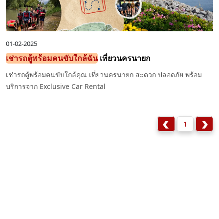
01-02-2025
เช่ารถตู้พร้อมคนขับใกล้ฉัน
เที่ยวนครนายก
เช่ารถตู้พร้อมคนขับใกล้คุณ เที่ยวนครนายก สะดวก ปลอดภัย พร้อม
บริการจาก Exclusive Car Rental
1