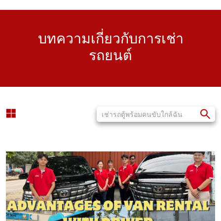
บทความเกี่ยวกับการเช่า
รถยนต์