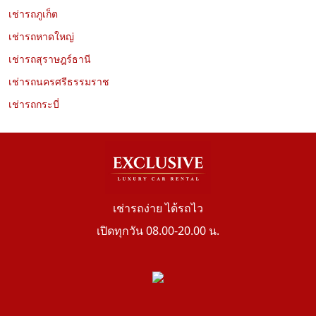
เช่ารถภูเก็ต
เช่ารถหาดใหญ่
เช่ารถสุราษฎร์ธานี
เช่ารถนครศรีธรรมราช
เช่ารถกระบี่
เช่ารถง่าย ได้รถไว
เปิดทุกวัน 08.00-20.00 น.