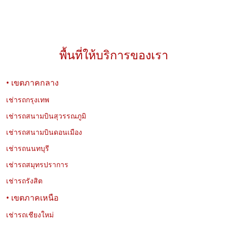
พื้นที่ให้บริการของเรา
• เขตภาคกลาง
เช่ารถกรุงเทพ
เช่ารถสนามบินสุวรรณภูมิ
เช่ารถสนามบินดอนเมือง
เช่ารถนนทบุรี
เช่ารถสมุทรปราการ
เช่ารถรังสิต
• เขตภาคเหนือ
เช่ารถเชียงใหม่