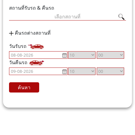
สถานที่รับรถ & คืนรถ
เลือกสถานที่
คืนรถต่างสถานที่
วันรับรถ
วันคืนรถ
ค้นหา