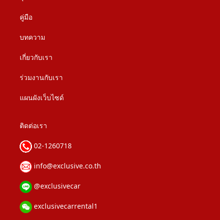
คู่มือ
บทความ
เกี่ยวกับเรา
ร่วมงานกับเรา
แผนผังเว็บไซด์
ติดต่อเรา
02-1260718
info@exclusive.co.th
@exclusivecar
exclusivecarrental1