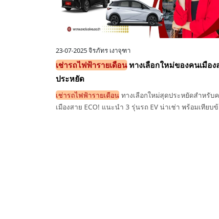
23-07-2025
จิรภัทร เงาจุฑา
เช่ารถไฟฟ้ารายเดือน
ทางเลือกใหม่ของคนเมือง
ประหยัด
เช่ารถไฟฟ้ารายเดือน
ทางเลือกใหม่สุดประหยัดสำหรับ
เมืองสาย ECO! แนะนำ 3 รุ่นรถ EV น่าเช่า พร้อมเทียบข้
และไอเดียการใช้งานจริงแบบไม่ต้องง้อรถส่วนตัว