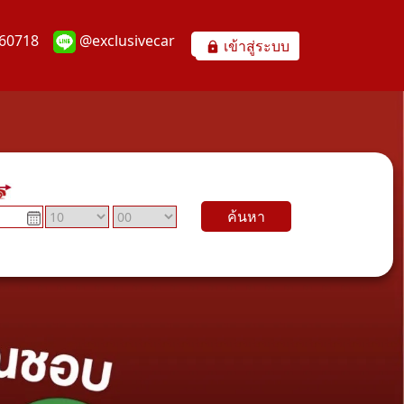
60718
@exclusivecar
เข้าสู่ระบบ
ค้นหา