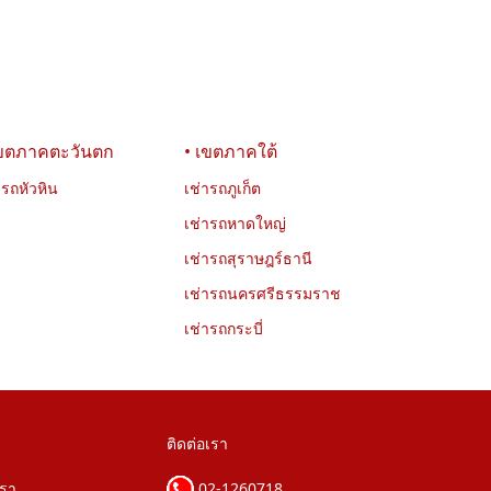
เขตภาคตะวันตก
• เขตภาคใต้
ารถหัวหิน
เช่ารถภูเก็ต
เช่ารถหาดใหญ่
เช่ารถสุราษฎร์ธานี
เช่ารถนครศรีธรรมราช
เช่ารถกระบี่
ติดต่อเรา
เรา
02-1260718