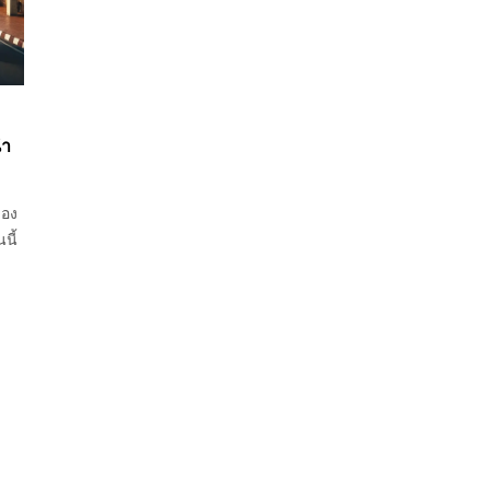
นำ
ของ
นี้