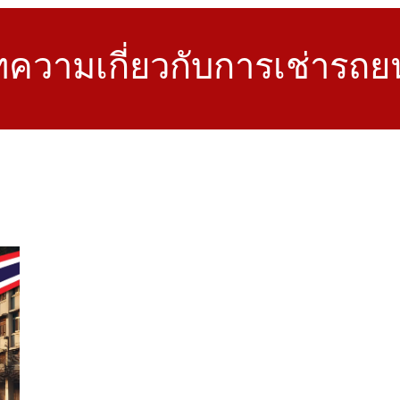
ความเกี่ยวกับการเช่ารถย