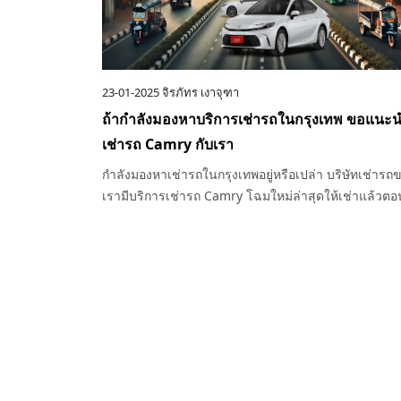
23-01-2025
จิรภัทร เงาจุฑา
ถ้ากำลังมองหาบริการเช่ารถในกรุงเทพ ขอแนะ
เช่ารถ Camry กับเรา
กำลังมองหาเช่ารถในกรุงเทพอยู่หรือเปล่า บริษัทเช่ารถ
เรามีบริการเช่ารถ Camry โฉมใหม่ล่าสุดให้เช่าแล้วตอน