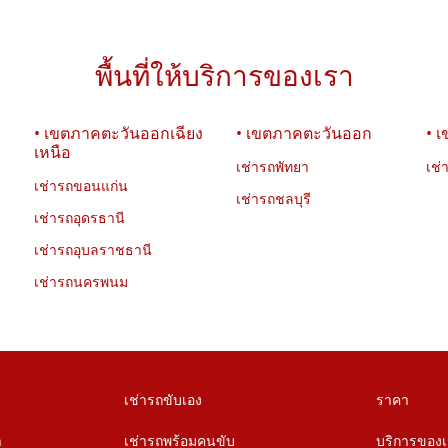
พื้นที่ให้บริการของเรา
• เขตภาคตะวันออกเฉียง
• เขตภาคตะวันออก
• 
เหนือ
เช่ารถพัทยา
เช่
เช่ารถขอนแก่น
เช่ารถชลบุรี
เช่ารถอุดรธานี
เช่ารถอุบลราชธานี
เช่ารถนครพนม
เช่ารถขับเอง
ราคา
า
เช่ารถพร้อมคนขับ
บริการของ