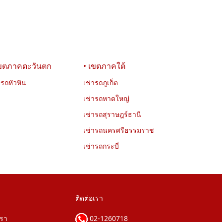
เขตภาคตะวันตก
• เขตภาคใต้
ารถหัวหิน
เช่ารถภูเก็ต
เช่ารถหาดใหญ่
เช่ารถสุราษฎร์ธานี
เช่ารถนครศรีธรรมราช
เช่ารถกระบี่
ติดต่อเรา
เรา
02-1260718