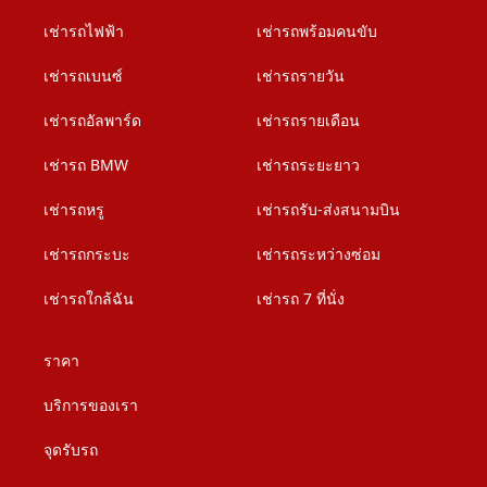
เช่ารถไฟฟ้า
เช่ารถพร้อมคนขับ
เช่ารถเบนซ์
เช่ารถรายวัน
เช่ารถอัลพาร์ด
เช่ารถรายเดือน
เช่ารถ BMW
เช่ารถระยะยาว
เช่ารถหรู
เช่ารถรับ-ส่งสนามบิน
เช่ารถกระบะ
เช่ารถระหว่างซ่อม
เช่ารถใกล้ฉัน
เช่ารถ 7 ที่นั่ง
ราคา
บริการของเรา
จุดรับรถ