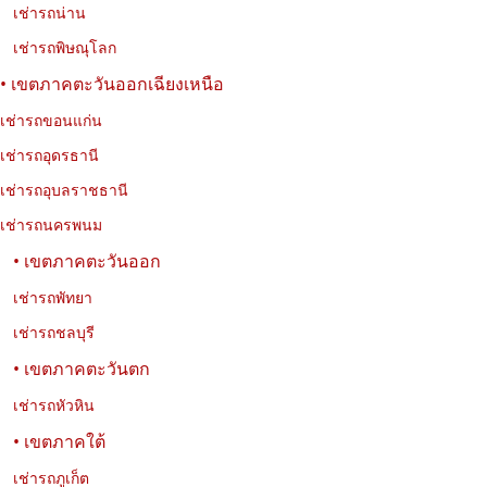
เช่ารถน่าน
เช่ารถพิษณุโลก
• เขตภาคตะวันออกเฉียงเหนือ
เช่ารถขอนแก่น
เช่ารถอุดรธานี
เช่ารถอุบลราชธานี
เช่ารถนครพนม
• เขตภาคตะวันออก
เช่ารถพัทยา
เช่ารถชลบุรี
• เขตภาคตะวันตก
เช่ารถหัวหิน
• เขตภาคใต้
เช่ารถภูเก็ต