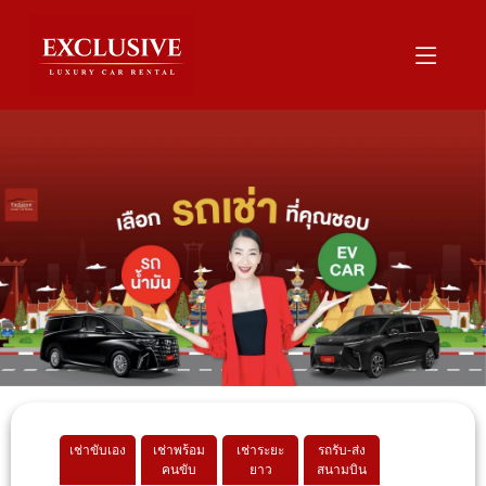
เช่าขับเอง
เช่าพร้อม
เช่าระยะ
รถรับ-ส่ง
คนขับ
ยาว
สนามบิน