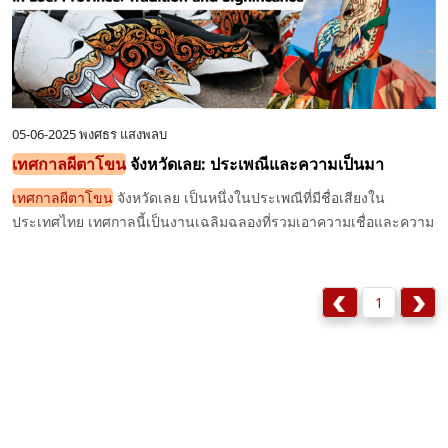
05-06-2025
พงศธร แสงพลบ
เทศกาลผีตาโขน
จังหวัดเลย: ประเพณีและความเป็นมา
เทศกาลผีตาโขน
จังหวัดเลย เป็นหนึ่งในประเพณีที่มีชื่อเสียงใน
ประเทศไทย เทศกาลนี้เป็นงานเฉลิมฉลองที่รวมเอาความเชื่อและความ
สนุกสนานมาผสมผสานกันอย่างลงตัว
1