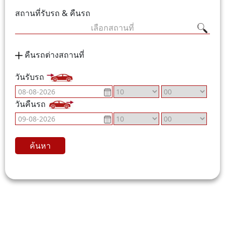
สถานที่รับรถ & คืนรถ
เลือกสถานที่
คืนรถต่างสถานที่
วันรับรถ
วันคืนรถ
ค้นหา