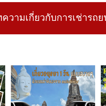
ความเกี่ยวกับการเช่ารถย