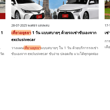
28-07-2025
พงศธร แสงพลบ
17-
 1
เที่ยวอยุธยา
1 วัน แบบสบายๆ ด้วยรถเช่าขับเองจาก
เช
exclusivecar
การ
เลื
น
วางแผน
เที่ยวอยุธยา
แบบสบายๆ ใน 1 วัน ด้วยบริการรถเช่า
พิเ
วัด
ขับเองจาก exclusivecar ขับง่าย ปลอดภัย แวะได้ทุกจุดท่อง
ประ
เที่ยวตามใจคุณ
สะด