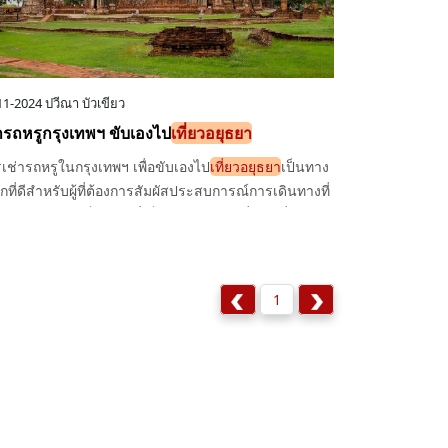
11-2024
ปวีณา บัวเขียว
่ารถหรูกรุงเทพฯ ขับเองไป
เที่ยวอยุธยา
เช่ารถหรูในกรุงเทพฯ เพื่อขับเองไป
เที่ยวอยุธยา
เป็นทาง
อกที่ดีสำหรับผู้ที่ต้องการสัมผัสประสบการณ์การเดินทางที่
ศษ โดยอยุธยาเป็นเมืองที่เต็มไปด้วยสถานที่ท่องเที่ยวทาง
วัติศาสตร์และวัฒนธรรม การขับรถหรูจะช่วยเพิ่มความ
วกสบายและทำให้การเดินทางของคุณน่าจดจำยิ่งขึ้น
1