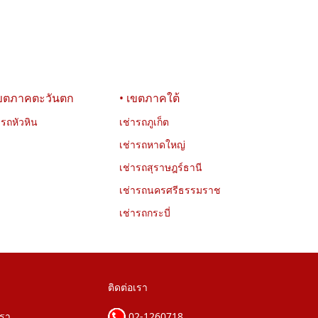
เขตภาคตะวันตก
• เขตภาคใต้
ารถหัวหิน
เช่ารถภูเก็ต
เช่ารถหาดใหญ่
เช่ารถสุราษฎร์ธานี
เช่ารถนครศรีธรรมราช
เช่ารถกระบี่
ติดต่อเรา
เรา
02-1260718