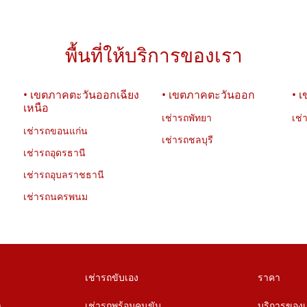
พื้นที่ให้บริการของเรา
• เขตภาคตะวันออกเฉียง
• เขตภาคตะวันออก
• 
เหนือ
เช่ารถพัทยา
เช่
เช่ารถขอนแก่น
เช่ารถชลบุรี
เช่ารถอุดรธานี
เช่ารถอุบลราชธานี
เช่ารถนครพนม
เช่ารถขับเอง
ราคา
า
เช่ารถพร้อมคนขับ
บริการของ