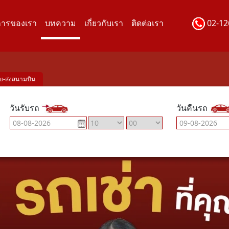
การของเรา
บทความ
เกี่ยวกับเรา
ติดต่อเรา
02-12
ับ-ส่งสนามบิน
วันรับรถ
วันคืนรถ