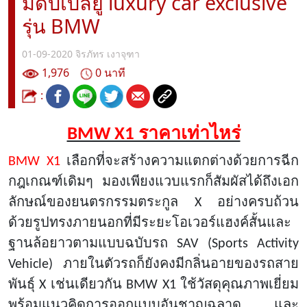
มดับเบิลยู luxury car exclusive
รุ่น BMW
01-09-2020
จิรภัทร เงาจุฑา
1,976
0 นาที
:
BMW X1 ราคาเท่าไหร่
BMW X1
เลือกที่จะสร้างความแตกต่างด้วยการฉีก
กฎเกณฑ์เดิมๆ มองเพียงแวบแรกก็สัมผัสได้ถึงเอก
ลักษณ์ของยนตรกรรมตระกูล
X อย่างครบถ้วน
ด้วยรูปทรงภายนอกที่มีระยะโอเวอร์แฮงค์สั้นและ
ฐานล้อยาวตามแบบฉบับรถ SAV (Sports Activity
Vehicle) ภายในตัวรถก็ยังคงมีกลิ่นอายของรถสาย
พันธุ์ X เช่นเดียวกัน BMW X1 ใช้วัสดุคุณภาพเยี่ยม
พร้อมแนวคิดการออกแบบอันชาญฉลาด และ