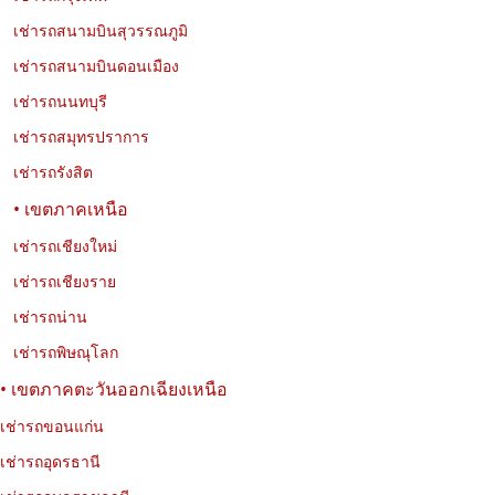
Jaecoo 5 EV ดีไหม? รถไฟฟ้า SUV น่าใช้ ขับสบาย ประหยัด
เช่ารถสนามบินสุวรรณภูมิ
พลังงาน
เช่ารถสนามบินดอนเมือง
รีวิว Jaecoo 5 EV รถไฟฟ้า SUV 5 ที่นั่ง ดีไซน์พรีเมียม ขับสบาย
เช่ารถนนทบุรี
ประหยัดพลังงาน เหมาะสำหรับเช่าขับในเมืองและเดินทางต่างจังหวัด
กับ Exclusive Car Rental
เช่ารถสมุทรปราการ
เช่ารถรังสิต
• เขตภาคเหนือ
เช่ารถเชียงใหม่
เช่ารถเชียงราย
เช่ารถน่าน
เช่ารถพิษณุโลก
• เขตภาคตะวันออกเฉียงเหนือ
เช่ารถขอนแก่น
01-08-2026
นพรัตน์ เที่ยววงษ์
เช่ารถอุดรธานี
10 วัดที่น่าสนใจในกรุงเทพฯ เที่ยววัดสวย ชมเมือง และเรียนรู้