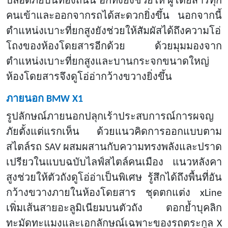
ปลอดภัยบนท้องถนน อีกทั้งยังช่วยให้ ผู้โดยสารทุก
คนเข้าและออกจากรถได้สะดวกยิ่งขึ้น นอกจากนี้
ตำแหน่งเบาะที่ยกสูงยังช่วยให้สัมผัสได้ถึงความโอ่
โถงของห้องโดยสารอีกด้วย ด้วยมุมมองจาก
ตำแหน่งเบาะที่ยกสูงและบานกระจกขนาดใหญ่
ห้องโดยสารจึงดูโอ่อ่ากว้างขวางยิ่งขึ้น
ภายนอก
BMW X1
รูปลักษณ์ภายนอกปลุกเร้าประสบการณ์การผจญ
ภัยตั้งแต่แรกเห็น ด้วยแนวคิดการออกแบบตาม
สไตล์รถ
SAV ผสมผสานกับความทรงพลังและปราด
เปรียวในแบบฉบับไลฟ์สไตล์คนเมือง แนวหลังคา
สูงช่วยให้ตัวถังดูโอ่อ่าเป็นพิเศษ รู้สึกได้ถึงพื้นที่อัน
กว้างขวางภายในห้องโดยสาร ชุดตกแต่ง xLine
เพิ่มเส้นสายอะลูมิเนียมบนตัวถัง ตอกย้ำบุคลิก
ทะมัดทะแมงและเอกลักษณ์เฉพาะของรถตระกูล X