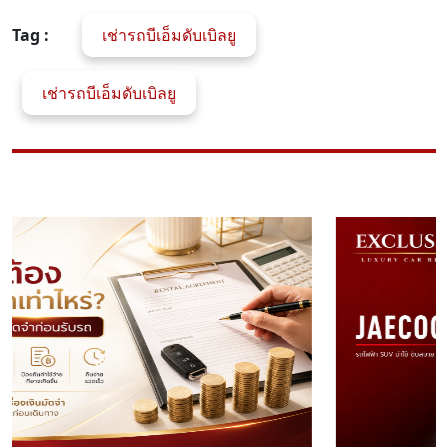
Tag :
เช่ารถบีเอ็มดับเบิลยู
เช่ารถบีเอ็มดับเบิลยู