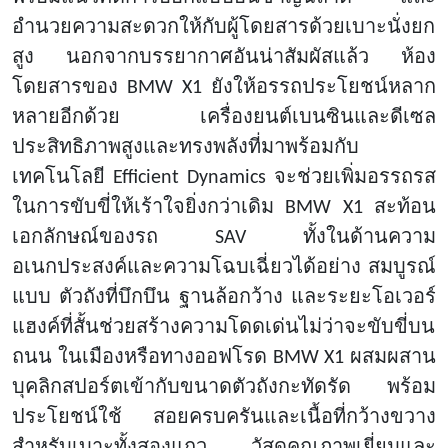
อำนวยความสะดวกให้กับผู้โดยสารด้วยเบาะนั่งยก
สูง นอกจากบรรยากาศอันน่าสัมผัสแล้ว ห้อง
โดยสารของ BMW X1 ยังให้อรรถประโยชน์หลาก
หลายอีกด้วย เครื่องยนต์เบนซินและดีเซล
ประสิทธิภาพสูงและทรงพลังที่มาพร้อมกับ
เทคโนโลยี Efficient Dynamics จะช่วยเพิ่มอรรถรส
ในการขับขี่ให้เร้าใจยิ่งกว่าเดิม BMW X1 สะท้อน
เอกลักษณ์ของรถ SAV ทั้งในด้านความ
อเนกประสงค์และความโฉบเฉี่ยวได้อย่าง สมบูรณ์
แบบ ตัวถังที่บึกบึน ฐานล้อกว้าง และระยะโอเวอร์
แฮงค์ที่สั้นช่วยสร้างความโดดเด่นไม่ว่าจะขับขี่บน
ถนน ในเมืองหรือทางออฟโรด BMW X1 ผสมผสาน
บุคลิกสปอร์ตเข้ากับขนาดตัวถังกะทัดรัด พร้อม
ประโยชน์ใช้ สอยครบครันและเนื้อที่กว้างขวาง
สำหรับเบาะทั้งสองแถว วัสดุคุณภาพเยี่ยมและ