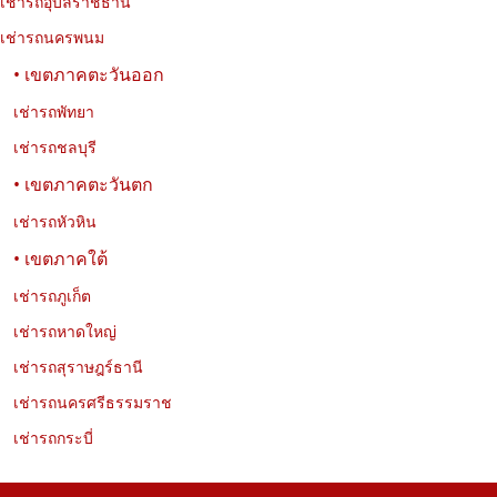
ประวัติศาสตร์
เช่ารถอุบลราชธานี
เช่ารถนครพนม
รวม 10 วัดที่น่าสนใจในกรุงเทพฯ ทั้งวัดสวย วัดเก่าแก่ และวัดสำคัญ
ทางประวัติศาสตร์ พร้อมที่อยู่ พิกัด เวลาเปิด–ปิด และข้อมูลการเดินทาง
• เขตภาคตะวันออก
สำหรับวางแผนเที่ยวชมวัดในกรุงเทพฯ ได้อย่างสะดวก
เช่ารถพัทยา
เช่ารถชลบุรี
• เขตภาคตะวันตก
เช่ารถหัวหิน
• เขตภาคใต้
เช่ารถภูเก็ต
เช่ารถหาดใหญ่
เช่ารถสุราษฎร์ธานี
เช่ารถนครศรีธรรมราช
เช่ารถกระบี่