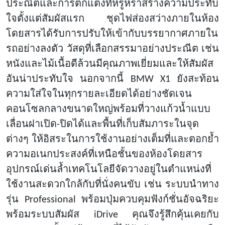
ประณีตและการตกแต่งที่หรูหราสร้างความประทับ
ใจตั้งแต่สัมผัสแรก ชุดไฟส่องสว่างภายในห้อง
โดยสารได้รับการปรับให้เข้ากับบรรยากาศภายใน
รถอย่างลงตัว วัสดุที่เลือกสรรมาอย่างประณีต เช่น
หนังและไม้เนื้อดีล้วนมีคุณภาพเยี่ยมและให้สัมผัส
อันน่าประทับใจ นอกจากนี้ BMW X1 ยังสะท้อน
ความใส่ใจในทุกรายละเอียดได้อย่างชัดเจน
คอนโซลกลางขนาดใหญ่พร้อมที่วางแก้วน้ำแบบ
เลื่อนฝาเปิด-ปิดได้และพื้นที่เก็บสัมภาระในจุด
ต่างๆ ให้อิสระในการใช้งานอย่างเต็มที่และตอกย้ำ
ความอเนกประสงค์ที่เหนือชั้นของห้องโดยสาร
อุปกรณ์เด่นล้ำเทคโนโลยีจัดวางอยู่ในตำแหน่งที่
ใช้งานสะดวกใกล้กับที่นั่งคนขับ เช่น ระบบนำทาง
รุ่น Professional พร้อมปุ่มควบคุมฟังก์ชั่นอัจฉริยะ
พร้อมระบบสัมผัส iDrive คุณจึงรู้สึกคุ้นเคยกับ