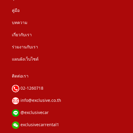
คู่มือ
บทความ
เกี่ยวกับเรา
ร่วมงานกับเรา
แผนผังเว็บไซด์
ติดต่อเรา
02-1260718
info@exclusive.co.th
@exclusivecar
exclusivecarrental1