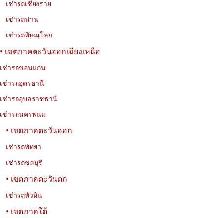
เช่ารถเชียงราย
เช่ารถน่าน
เช่ารถพิษณุโลก
• เขตภาคตะวันออกเฉียงเหนือ
เช่ารถขอนแก่น
เช่ารถอุดรธานี
เช่ารถอุบลราชธานี
เช่ารถนครพนม
• เขตภาคตะวันออก
เช่ารถพัทยา
เช่ารถชลบุรี
• เขตภาคตะวันตก
เช่ารถหัวหิน
• เขตภาคใต้