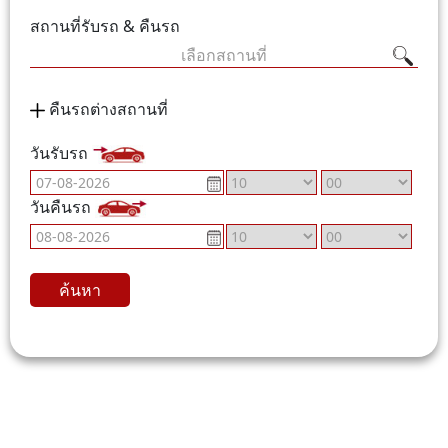
สถานที่รับรถ & คืนรถ
เลือกสถานที่
คืนรถต่างสถานที่
วันรับรถ
วันคืนรถ
ค้นหา