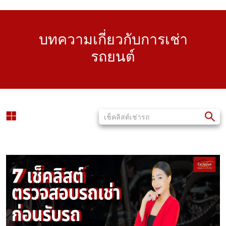
บทความเกี่ยวกับการเช่า
รถยนต์