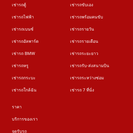
เช่ารถตู้
เช่ารถขับเอง
เช่ารถไฟฟ้า
เช่ารถพร้อมคนขับ
เช่ารถเบนซ์
เช่ารถรายวัน
เช่ารถอัลพาร์ด
เช่ารถรายเดือน
เช่ารถ BMW
เช่ารถระยะยาว
เช่ารถหรู
เช่ารถรับ-ส่งสนามบิน
เช่ารถกระบะ
เช่ารถระหว่างซ่อม
เช่ารถใกล้ฉัน
เช่ารถ 7 ที่นั่ง
ราคา
บริการของเรา
จุดรับรถ