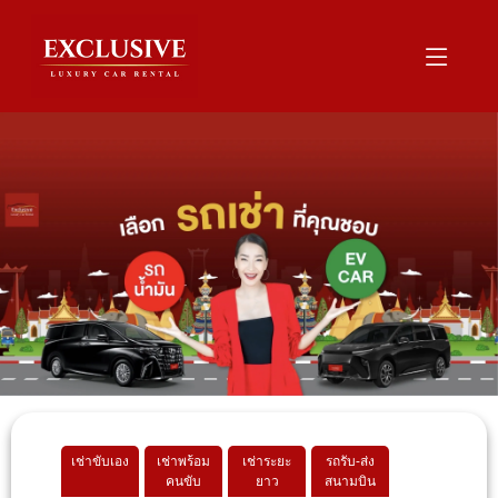
เช่าขับเอง
เช่าพร้อม
เช่าระยะ
รถรับ-ส่ง
คนขับ
ยาว
สนามบิน