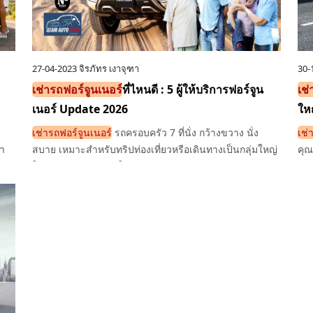
27-04-2023
จิรภัทร เงาจุฑา
30-
เช่ารถฟอร์จูนเนอร์
ที่ไหนดี : 5 ผู้ให้บริการฟอร์จูน
เช่
เนอร์ Update 2026
ให
เช่ารถฟอร์จูนเนอร์
รถครอบครัว 7 ที่นั่ง กว้างขวาง นั่ง
เช่
า
สบาย เหมาะสำหรับทริปท่องเที่ยวหรือเดินทางเป็นกลุ่มใหญ่
คุณ
ให้คุณและครอบครัวใช้เวลาร่วมกันอย่างอบอุ่น ปลอดภัยทุก
แนะ
เส้นทาง